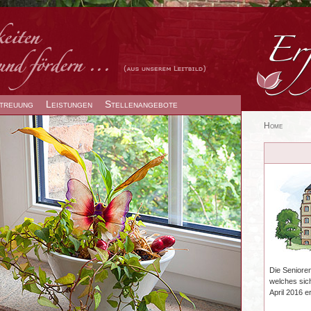
treuung
Leistungen
Stellenangebote
Home
Die Senioren
welches sich
April 2016 e