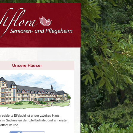
Unsere Häuser
residenz Eifelgold ist unser zweites Haus,
 im Südwesten der Eifel befindet und am ersten
röffnet wurde.